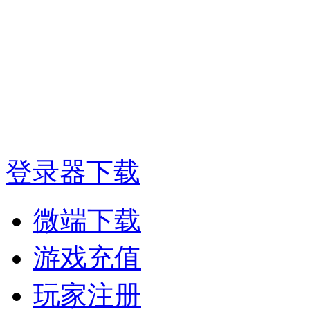
登录器下载
微端下载
游戏充值
玩家注册