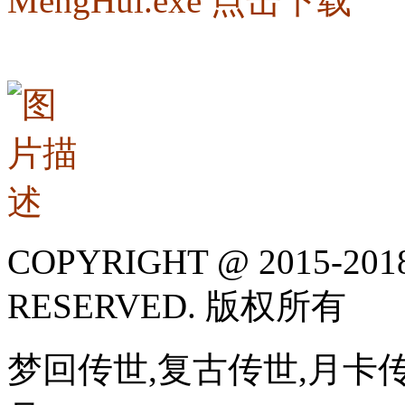
MengHui.exe 点击下载
COPYRIGHT @ 2015-2018
RESERVED. 版权所有
梦回传世,复古传世,月卡传世,