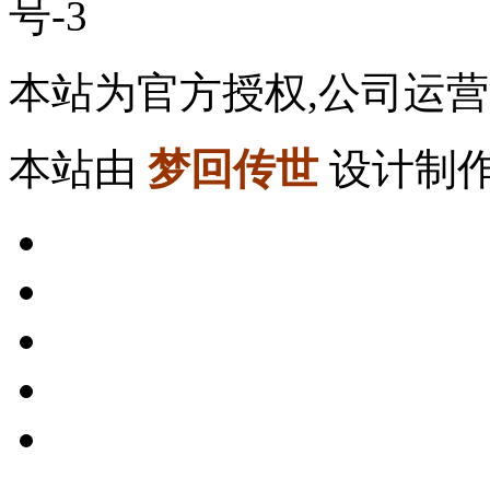
号-3
本站为官方授权,公司运营
本站由
梦回传世
设计制作