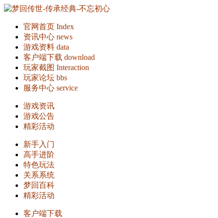
官网首页
Index
资讯中心
news
游戏资料
data
客户端下载
download
玩家截图
Interaction
玩家论坛
bbs
服务中心
service
游戏资讯
游戏公告
精彩活动
新手入门
高手进阶
特色玩法
关系系统
梦回百科
精彩活动
客户端下载