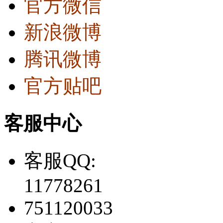
官方微信
新浪微博
腾讯微博
官方贴吧
客服中心
客服QQ:
11778261
751120033