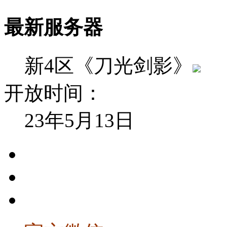
最新服务器
新4区《刀光剑影》
开放时间：
23年5月13日