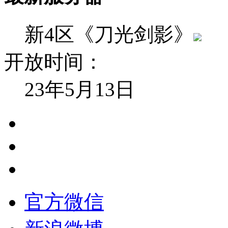
新4区《刀光剑影》
开放时间：
23年5月13日
官方微信