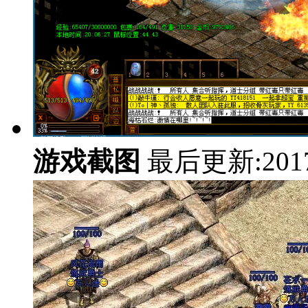
游戏截图
最后更新:2017