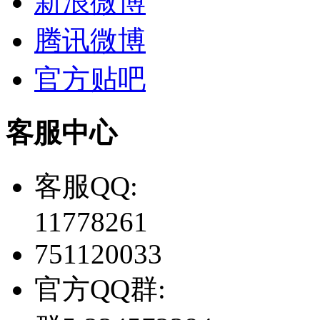
新浪微博
腾讯微博
官方贴吧
客服中心
客服QQ:
11778261
751120033
官方QQ群: