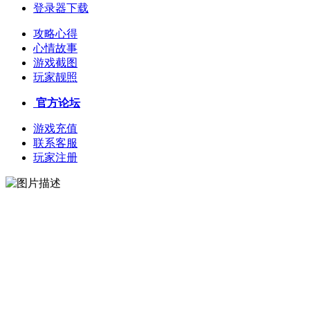
登录器下载
攻略心得
心情故事
游戏截图
玩家靓照
官方论坛
游戏充值
联系客服
玩家注册