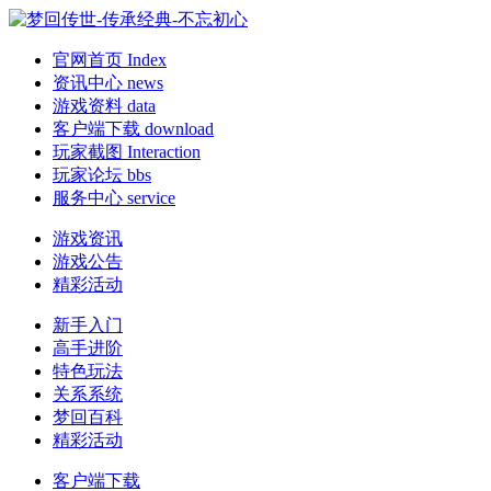
官网首页
Index
资讯中心
news
游戏资料
data
客户端下载
download
玩家截图
Interaction
玩家论坛
bbs
服务中心
service
游戏资讯
游戏公告
精彩活动
新手入门
高手进阶
特色玩法
关系系统
梦回百科
精彩活动
客户端下载