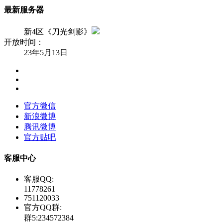
最新服务器
新4区《刀光剑影》
开放时间：
23年5月13日
官方微信
新浪微博
腾讯微博
官方贴吧
客服中心
客服QQ:
11778261
751120033
官方QQ群:
群5:234572384