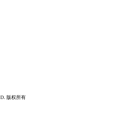
RVED. 版权所有