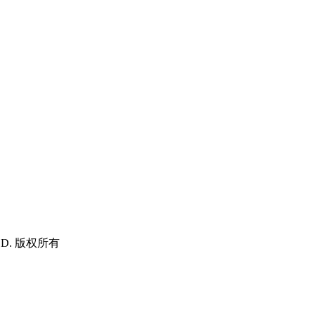
RVED. 版权所有