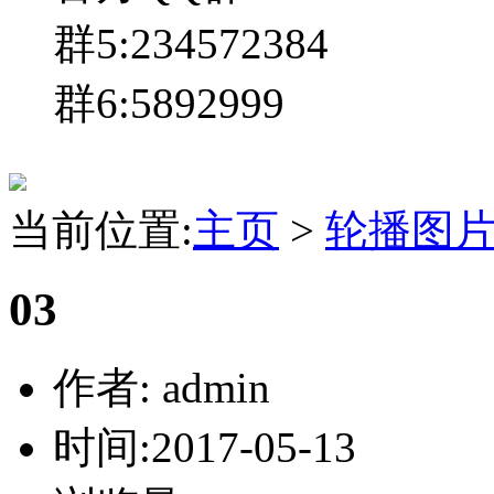
群5:234572384
群6:5892999
当前位置:
主页
>
轮播图
03
作者: admin
时间:2017-05-13