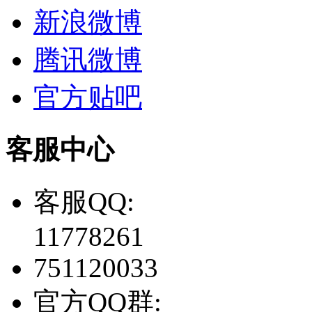
新浪微博
腾讯微博
官方贴吧
客服中心
客服QQ:
11778261
751120033
官方QQ群: