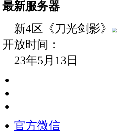
最新服务器
新4区《刀光剑影》
开放时间：
23年5月13日
官方微信