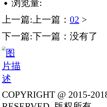
浏览量:
上一篇:上一篇：
02
>
下一篇:下一篇：没有了
COPYRIGHT @ 2015-2018
RESERVED. 版权所有