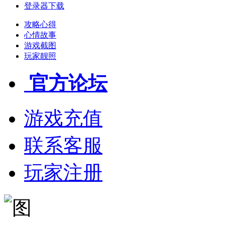
登录器下载
攻略心得
心情故事
游戏截图
玩家靓照
官方论坛
游戏充值
联系客服
玩家注册