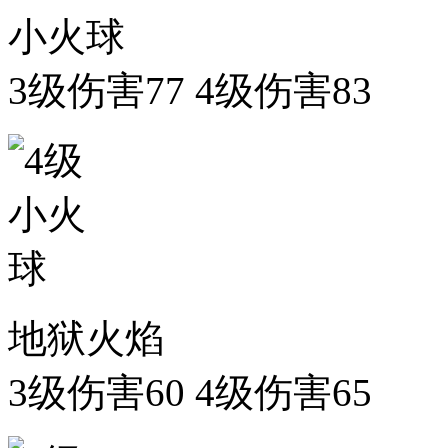
小火球
3级伤害77 4级伤害83
地狱火焰
3级伤害60 4级伤害65