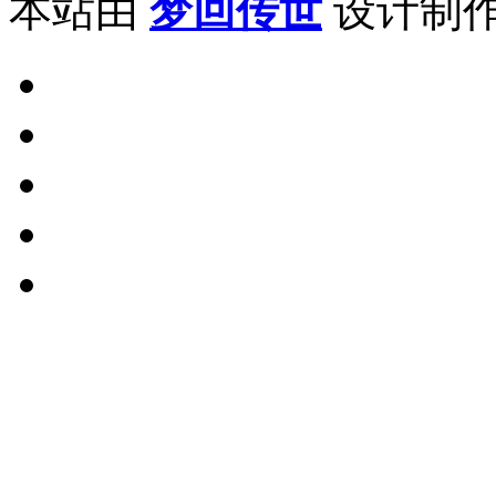
本站由
梦回传世
设计制作