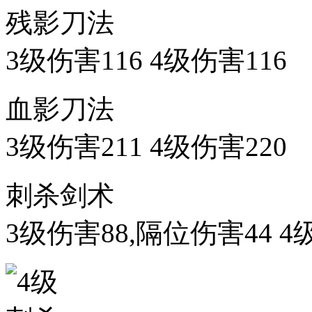
残影刀法
3级伤害116 4级伤害116
血影刀法
3级伤害211 4级伤害220
刺杀剑术
3级伤害88,隔位伤害44 4