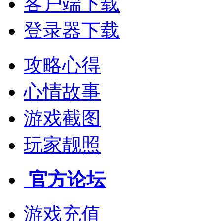
客户端下载
登录器下载
攻略心得
心情故事
游戏截图
玩家靓照
官方论坛
游戏充值