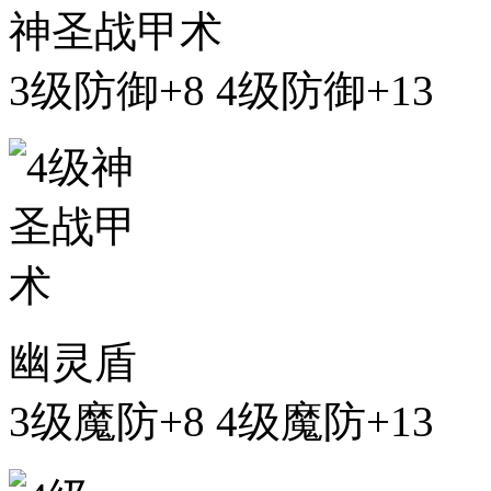
神圣战甲术
3级防御+8 4级防御+13
幽灵盾
3级魔防+8 4级魔防+13