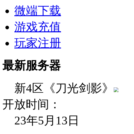
微端下载
游戏充值
玩家注册
最新服务器
新4区《刀光剑影》
开放时间：
23年5月13日