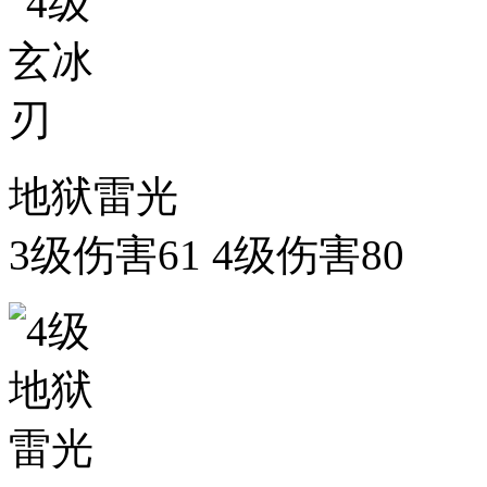
地狱雷光
3级伤害61 4级伤害80