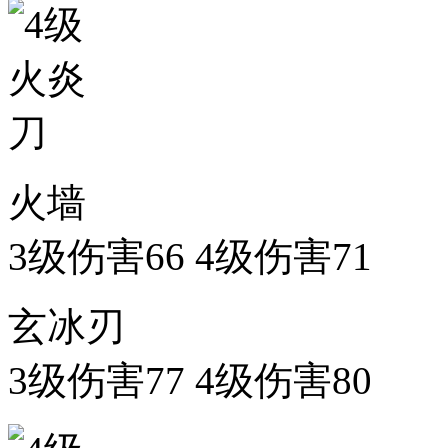
火墙
3级伤害66 4级伤害71
玄冰刃
3级伤害77 4级伤害80