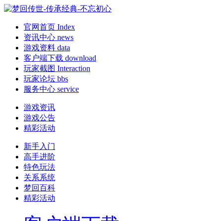
官网首页
Index
资讯中心
news
游戏资料
data
客户端下载
download
玩家截图
Interaction
玩家论坛
bbs
服务中心
service
游戏资讯
游戏公告
精彩活动
新手入门
高手进阶
特色玩法
关系系统
梦回百科
精彩活动