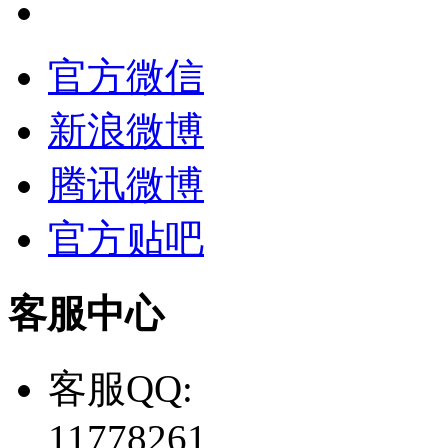
官方微信
新浪微博
腾讯微博
官方贴吧
客服中心
客服QQ:
11778261