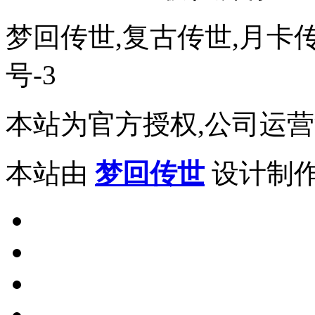
梦回传世,复古传世,月卡传世,
号-3
本站为官方授权,公司运营
本站由
梦回传世
设计制作