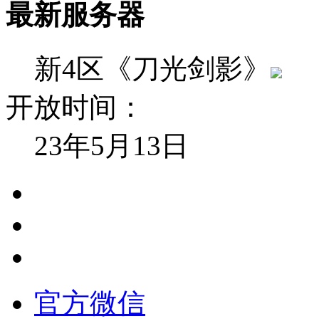
最新服务器
新4区《刀光剑影》
开放时间：
23年5月13日
官方微信