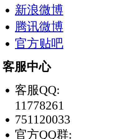
新浪微博
腾讯微博
官方贴吧
客服中心
客服QQ:
11778261
751120033
官方QQ群: