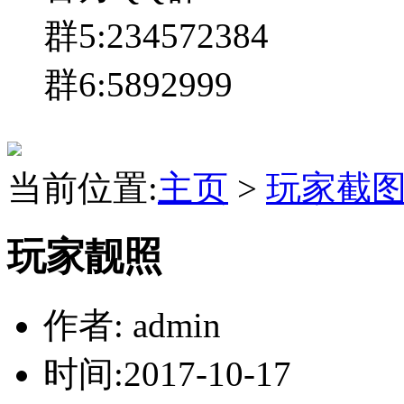
群5:234572384
群6:5892999
当前位置:
主页
>
玩家截
玩家靓照
作者: admin
时间:2017-10-17