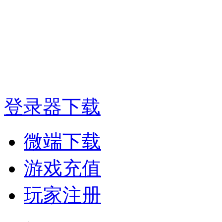
登录器下载
微端下载
游戏充值
玩家注册