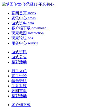
官网首页
Index
资讯中心
news
游戏资料
data
客户端下载
download
玩家截图
Interaction
玩家论坛
bbs
服务中心
service
游戏资讯
游戏公告
精彩活动
新手入门
高手进阶
特色玩法
关系系统
梦回百科
精彩活动
客户端下载